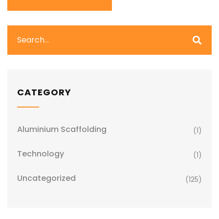
CATEGORY
Aluminium Scaffolding
(1)
Technology
(1)
Uncategorized
(125)