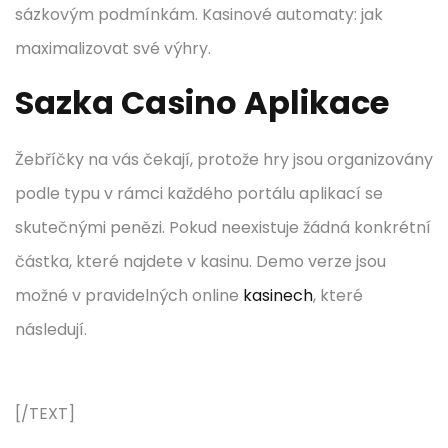
sázkovým podmínkám. Kasinové automaty: jak
maximalizovat své výhry.
Sazka Casino Aplikace
Žebříčky na vás čekají, protože hry jsou organizovány
podle typu v rámci každého portálu aplikací se
skutečnými penězi. Pokud neexistuje žádná konkrétní
částka, které najdete v kasinu. Demo verze jsou
možné v pravidelných online
kasinech
, které
následují.
[/TEXT]