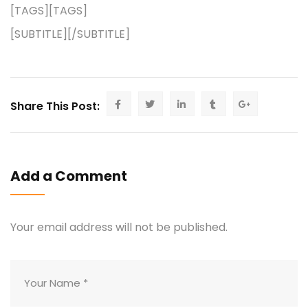
[TAGS][TAGS]
[SUBTITLE][/SUBTITLE]
Share This Post:
Add a Comment
Your email address will not be published.