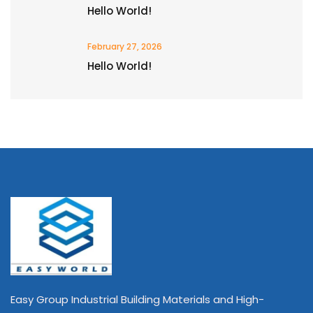
Hello World!
February 27, 2026
Hello World!
Easy Group Industrial Building Materials and High-