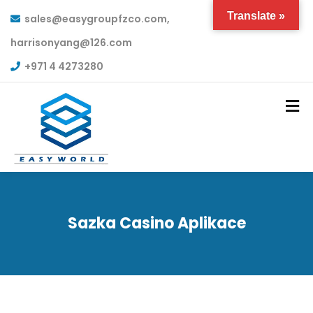
Translate »
sales@easygroupfzco.com,
harrisonyang@126.com
+971 4 4273280
Sazka Casino Aplikace