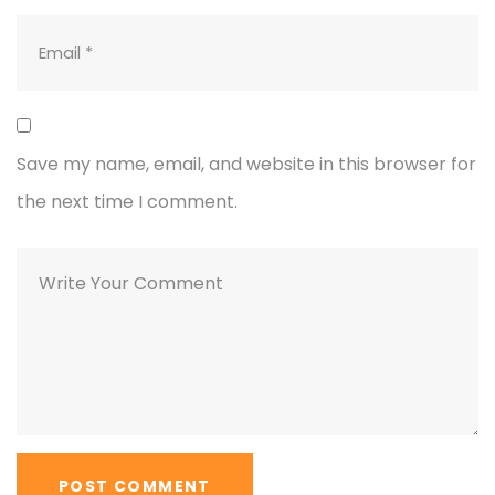
Save my name, email, and website in this browser for
the next time I comment.