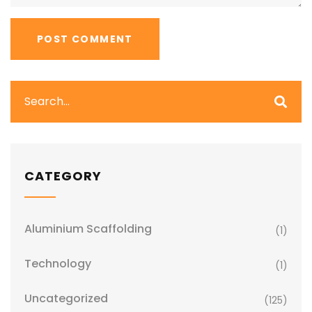
CATEGORY
Aluminium Scaffolding
(1)
Technology
(1)
Uncategorized
(125)