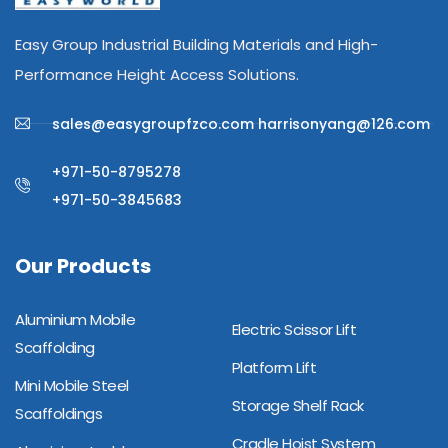
Easy Group Industrial Building Materials and High-
Performance Height Access Solutions.
sales@easygroupfzco.com harrisonyang@126.com
+971-50-8795278
+971-50-3845683
Our Products
Aluminium Mobile
Electric Scissor Lift
Scaffolding
Platform Lift
Mini Mobile Steel
Storage Shelf Rack
Scaffoldings
Cradle Hoist System