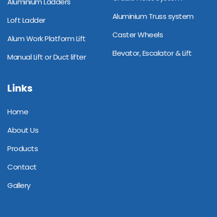
Aluminium Ladders
Aluminium Truss system
Loft Ladder
Caster Wheels
Alum Work Platform Lift
Elevator, Escalator & Lift
Manual Lift or Duct lifter
Links
Home
About Us
Products
Contact
Gallery