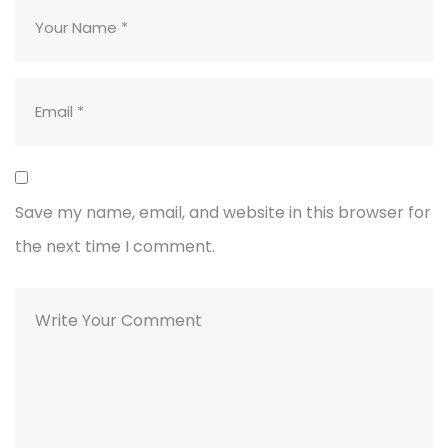
Save my name, email, and website in this browser for
the next time I comment.