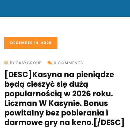
DECEMBER 14, 2025
BY EASYGROUP
0 COMMENTS
[DESC]Kasyna na pieniądze
będą cieszyć się dużą
popularnością w 2026 roku.
Liczman W Kasynie. Bonus
powitalny bez pobierania i
darmowe gry na keno.[/DESC]