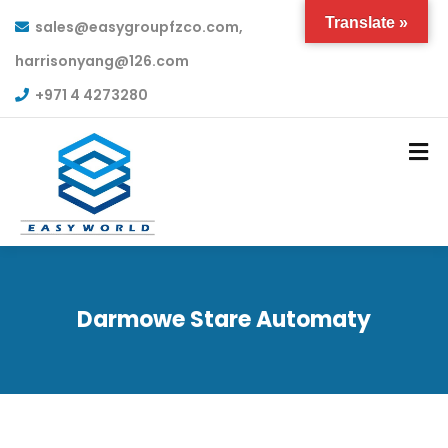
Translate »
sales@easygroupfzco.com,
harrisonyang@126.com
+971 4 4273280
Darmowe Stare Automaty