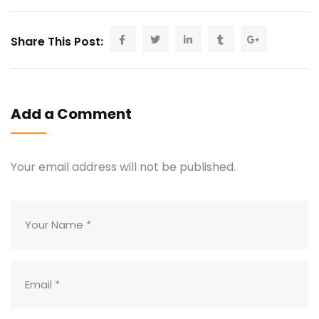
Share This Post:
Add a Comment
Your email address will not be published.