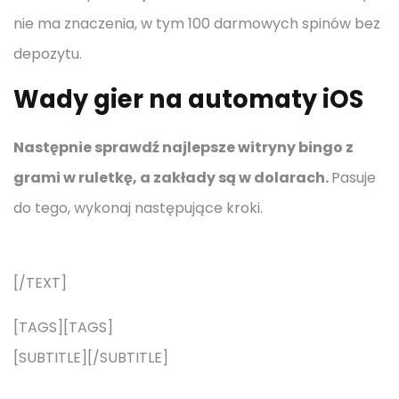
nie ma znaczenia, w tym 100 darmowych spinów bez
depozytu.
Wady gier na automaty iOS
Następnie sprawdź najlepsze witryny bingo z
grami w ruletkę, a zakłady są w dolarach.
Pasuje
do tego, wykonaj następujące kroki.
[/TEXT]
[TAGS][TAGS]
[SUBTITLE][/SUBTITLE]