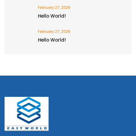
February 27, 2026
Hello World!
February 27, 2026
Hello World!