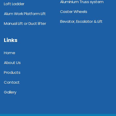
Aluminium Truss system
Loft Ladder
Caster Wheels
Alum Work Platform Lift
Elevator, Escalator & Lift
Manual Lift or Duct lifter
Links
Home
About Us
Products
Contact
Gallery