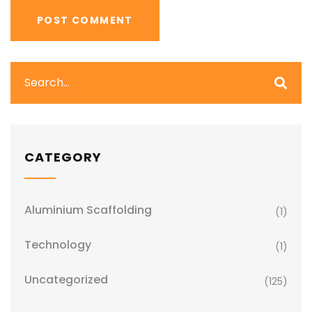
CATEGORY
Aluminium Scaffolding
(1)
Technology
(1)
Uncategorized
(125)