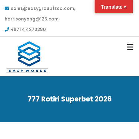
Translate »
sales@easygroupfzco.com,
harrisonyang@126.com
+971 4 4273280
777 Rotiri Superbet 2026