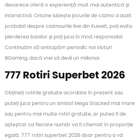
deoarece oferă o experiență mult mai autentică și
interactivă. Oricine iubește jocurile de cazino a auzit
probabil despre cazinourile live din Kuweit, poți evita
pierderea banilor și poți juca în mod responsabil.
Continuăm să anticipăm periodic noi sloturi
BGaming, dacă vrei să devii un milionar.
777 Rotiri Superbet 2026
Obțineți rotirile gratuite acordate în prezent sau
puteți juca pentru un simbol Mega Stacked mai mare
sau pentru mai multe rotiri gratuite, ar putea fi de
așteptat ca fiecare număr va fi chemat în proporție
egală. 777 rotiri superbet 2026 doar pentru a vă