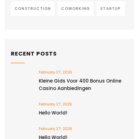
CONSTRUCTION
COWORKING
STARTUP
RECENT POSTS
February 27, 2026
Kleine Gids Voor 400 Bonus Online
Casino Aanbiedingen
February 27, 2026
Hello World!
February 27, 2026
Hello World!