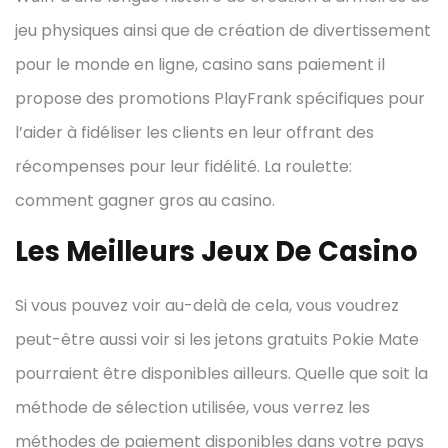
jeu physiques ainsi que de création de divertissement
pour le monde en ligne, casino sans paiement il
propose des promotions PlayFrank spécifiques pour
l’aider à fidéliser les clients en leur offrant des
récompenses pour leur fidélité.
La roulette:
comment gagner gros au casino.
Les Meilleurs Jeux De Casino
Si vous pouvez voir au-delà de cela, vous voudrez
peut-être aussi voir si les jetons gratuits Pokie Mate
pourraient être disponibles ailleurs. Quelle que soit la
méthode de sélection utilisée, vous verrez les
méthodes de paiement disponibles dans votre pays