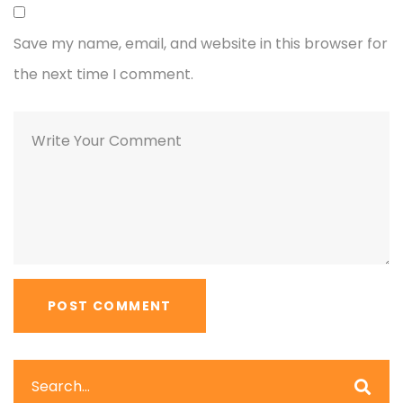
Save my name, email, and website in this browser for
the next time I comment.